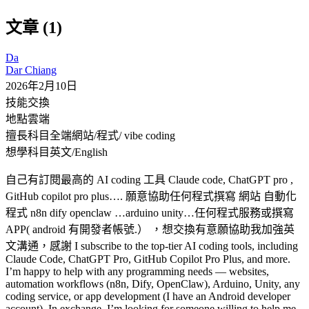
文章 (1)
Da
Dar Chiang
2026年2月10日
技能交換
地點
雲端
擅長科目
全端網站/程式/ vibe coding
想學科目
英文/English
自己有訂閱最高的 AI coding 工具 Claude code, ChatGPT pro ,
GitHub copilot pro plus…. 願意協助任何程式撰寫 網站 自動化
程式 n8n dify openclaw …arduino unity…任何程式服務或撰寫
APP( android 有開發者帳號.） ，想交換有意願協助我加強英
文溝通，感謝 I subscribe to the top-tier AI coding tools, including
Claude Code, ChatGPT Pro, GitHub Copilot Pro Plus, and more.
I’m happy to help with any programming needs — websites,
automation workflows (n8n, Dify, OpenClaw), Arduino, Unity, any
coding service, or app development (I have an Android developer
account). In exchange, I’m looking for someone willing to help me