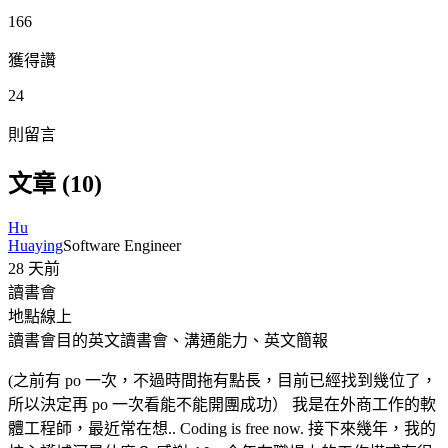
166
獲得讚
24
則留言
文章 (10)
Hu
Huaying
Software Engineer
28 天前
讀書會
地點
線上
讀書會目的
英文讀書會、溝通能力、英文簡報
(之前有 po 一次，不過時間拖有點長，目前已經找到幾位了，
所以決定再 po 一次看能不能開團成功） 我是在外商工作的軟
體工程師，最近常在想.. Coding is free now. 接下來幾年，我的