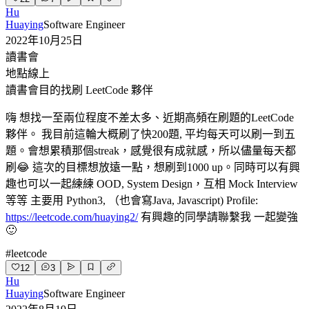
Hu
Huaying
Software Engineer
2022年10月25日
讀書會
地點
線上
讀書會目的
找刷 LeetCode 夥伴
嗨 想找一至兩位程度不差太多、近期高頻在刷題的LeetCode
夥伴。 我目前這輪大概刷了快200題, 平均每天可以刷一到五
題。會想累積那個streak，感覺很有成就感，所以儘量每天都
刷😂 這次的目標想放遠一點，想刷到1000 up。同時可以有興
趣也可以一起練練 OOD, System Design，互相 Mock Interview
等等 主要用 Python3, （也會寫Java, Javascript) Profile:
https://leetcode.com/huaying2/
有興趣的同學請聯繫我 一起變強
🙂
#
leetcode
12
3
Hu
Huaying
Software Engineer