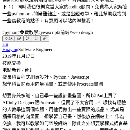
下：） 同時我也很樂意當大家的coding顧問，免費為大家解答
一些python or js的疑難雜症、或是出題教學，藉此幫助我找到
一些寫教程的點子，有意願可以站內聯繫我！!
#
python
#
免費教學
#
javascript
#
前端
#
web design
45
Hu
Huaying
Software Engineer
2019年11月17日
技能交換
地點
新竹 / 台北
擅長科目
程式網頁設計、Python、Javascript
想學科目
網頁用向量插畫、或是使用Procreate畫圖
想要身兼多職，自己學一些設計畫些圖，所以iPad上買了
Affinity Designer跟Procreate，但買了不太會用...。 想找有經驗
的人教學這兩個軟體，用他們做出一些實際的成品。 尤其是
插畫風格的向量圖，想學習自己畫，然後放在網站上。 作為
交換，我可以教學如何架設網站，除此之外想要學程式語言基