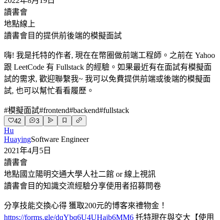
2022年8月19日
讀書會
地點
線上
讀書會目的
提供前後端的模擬面試
嗨! 我是托特的作者, 現在在幣圈做前端工程師。之前在 Yahoo
跟 LeetCode 有 Fullstack 的經驗。如果最近有在面試有模擬面
試的需求, 歡迎聯繫我~ 我可以免費提供前端或後端的模擬面
試, 也可以幫忙看看履歷。
#
模擬面試
#
frontend
#
backend
#
fullstack
42
3
Hu
Huaying
Software Engineer
2021年4月5日
讀書會
地點
國立陽明交通大學人社二館 or 線上視訊
讀書會目的
知識交流經驗分享使用者招募問卷
分享技能交換心得 獲取200元的博客來禮物金！
https://forms.gle/dqYbq6U4UHajb6MM6
托特現在與交大【使用