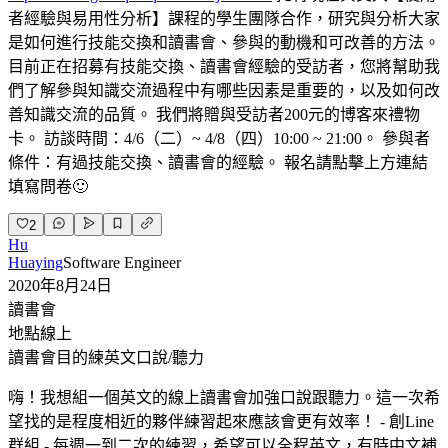
者經驗與易用性分析】課程的學生團隊合作，研究與分析大家
是如何進行技能交換和讀書會、參與的動機和可改善的方法。
目前正在招募有技能交換、讀書會經驗的受訪者，您將幫助我
們了解參與知識交流過程中有哪些因素是重要的，以及如何改
善知識交流的品質。 我們將贈與受訪者200元的博客來禮物
卡。 訪談時間：4/6（二）~ 4/8（四）10:00 ~ 21:00。 參與者
條件：有過技能交換、讀書會的經驗。 報名請點擊上方連結
填寫問卷🙂
2
Hu
Huaying
Software Engineer
2020年8月24日
讀書會
地點
線上
讀書會目的
練英文口說/聽力
嗨！我想組一個英文的線上讀書會加強口說跟聽力。這一次希
望找的是程度相近的夥伴練習起來應該會更有效率！ - 創Line
群組 - 每週一到二次的練習，希望可以全程英文，有時中文補