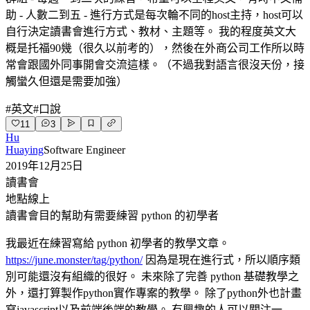
助 - 人數二到五 - 進行方式是每次輪不同的host主持，host可以
自行決定讀書會進行方式、教材、主題等。 我的程度英文大
概是托福90幾（很久以前考的），然後在外商公司工作所以時
常會跟國外同事開會交流這樣。（不過我對語言很沒天份，接
觸蠻久但還是需要加強）
#
英文
#
口說
11
3
Hu
Huaying
Software Engineer
2019年12月25日
讀書會
地點
線上
讀書會目的
幫助有需要練習 python 的初學者
我最近在練習寫給 python 初學者的教學文章。
https://june.monster/tag/python/
因為是現在進行式，所以順序類
別可能還沒有組織的很好。 未來除了完善 python 基礎教學之
外，還打算製作python實作專案的教學。 除了python外也計畫
寫javascript以及前端後端的教學。 有興趣的人可以關注一