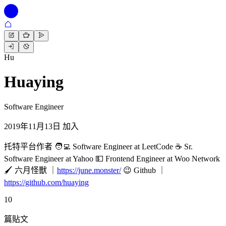
Hu
Huaying
Software Engineer
2019年11月13日 加入
托特平台作者 🧑‍💻 Software Engineer at LeetCode ☕️ Sr.
Software Engineer at Yahoo 💵 Frontend Engineer at Woo Network
🖌 六月怪獸 ｜
https://june.monster/
😉 Github ｜
https://github.com/huaying
10
篇貼文